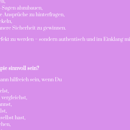
en,
n-Sagen abzubauen,
e Ansprüche zu hinterfragen,
ckeln,
nere Sicherheit zu gewinnen.
rfekt zu werden – sondern authentisch und im Einklang m
ie sinnvoll sein?
ann hilfreich sein, wenn Du
elst,
vergleichst,
annst,
lst,
elbst hast,
chen,