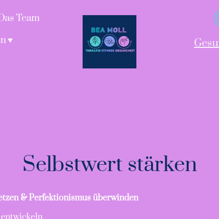
Das Team
en
Gesu
Selbstwert stärken
setzen & Perfektionismus überwinden
 entwickeln