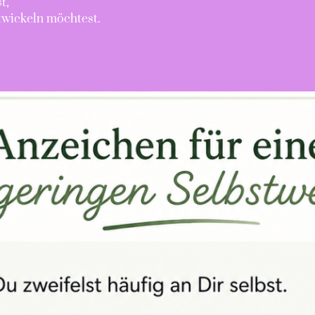
t,
twickeln möchtest.