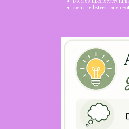
Dich oft überfordert fühls
mehr Selbstvertrauen en