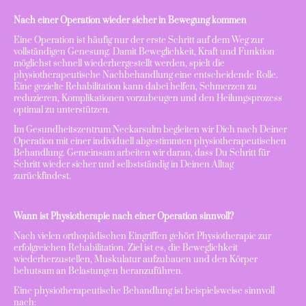
Nach einer Operation wieder sicher in Bewegung kommen
Eine Operation ist häufig nur der erste Schritt auf dem Weg zur
vollständigen Genesung. Damit Beweglichkeit, Kraft und Funktion
möglichst schnell wiederhergestellt werden, spielt die
physiotherapeutische Nachbehandlung eine entscheidende Rolle.
Eine gezielte Rehabilitation kann dabei helfen, Schmerzen zu
reduzieren, Komplikationen vorzubeugen und den Heilungsprozess
optimal zu unterstützen.
Im Gesundheitszentrum Neckarsulm begleiten wir Dich nach Deiner
Operation mit einer individuell abgestimmten physiotherapeutischen
Behandlung. Gemeinsam arbeiten wir daran, dass Du Schritt für
Schritt wieder sicher und selbstständig in Deinen Alltag
zurückfindest.
Wann ist Physiotherapie nach einer Operation sinnvoll?
Nach vielen orthopädischen Eingriffen gehört Physiotherapie zur
erfolgreichen Rehabilitation. Ziel ist es, die Beweglichkeit
wiederherzustellen, Muskulatur aufzubauen und den Körper
behutsam an Belastungen heranzuführen.
Eine physiotherapeutische Behandlung ist beispielsweise sinnvoll
nach: