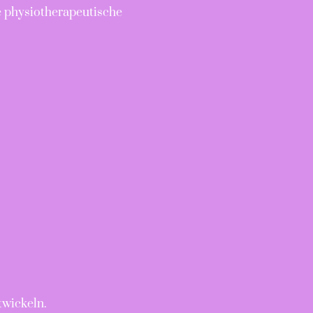
e physiotherapeutische
twickeln.