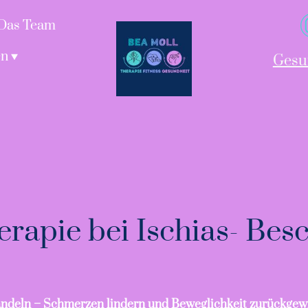
Das Team
en
Gesu
erapie bei Ischias- Be
andeln – Schmerzen lindern und Beweglichkeit zurückge