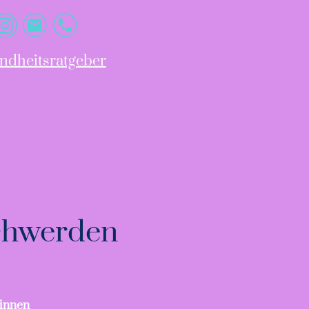
ndheitsratgeber
schwerden
winnen