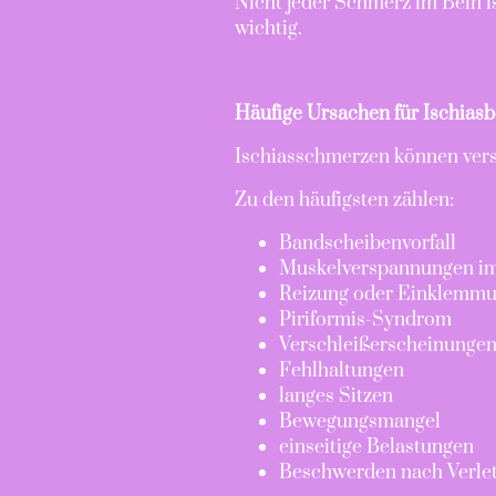
Nicht jeder Schmerz im Bein i
wichtig.
Häufige Ursachen für Ischia
Ischiasschmerzen können ver
Zu den häufigsten zählen:
Bandscheibenvorfall
Muskelverspannungen i
Reizung oder Einklemmun
Piriformis-Syndrom
Verschleißerscheinungen
Fehlhaltungen
langes Sitzen
Bewegungsmangel
einseitige Belastungen
Beschwerden nach Verle