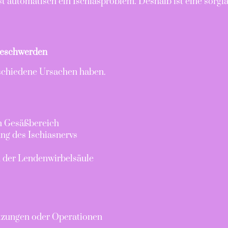
st automatisch ein Ischiasproblem. Deshalb ist eine sorg
sbeschwerden
schiedene Ursachen haben.
m Gesäßbereich
g des Ischiasnervs
 der Lendenwirbelsäule
tzungen oder Operationen