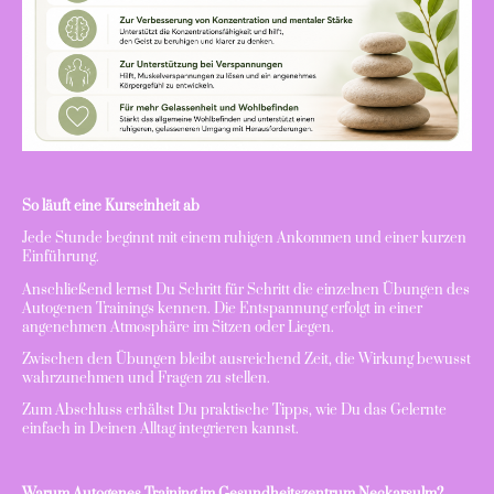
So läuft eine Kurseinheit ab
Jede Stunde beginnt mit einem ruhigen Ankommen und einer kurzen
Einführung.
Anschließend lernst Du Schritt für Schritt die einzelnen Übungen des
Autogenen Trainings kennen. Die Entspannung erfolgt in einer
angenehmen Atmosphäre im Sitzen oder Liegen.
Zwischen den Übungen bleibt ausreichend Zeit, die Wirkung bewusst
wahrzunehmen und Fragen zu stellen.
Zum Abschluss erhältst Du praktische Tipps, wie Du das Gelernte
einfach in Deinen Alltag integrieren kannst.
Warum Autogenes Training im Gesundheitszentrum Neckarsulm?