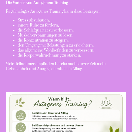
Die Vorteile von Autogenem Training
Regelmäßiges Autogenes Training kann dazu beitragen,
Stress abzubauen,
innere Ruhe zu fördern,
die Schlafqualität zu verbessern,
Muskelverspannungen zu lösen,
die Konzentration zu steigern,
den Umgang mit Belastungen zu erleichtern,
das allgemeine Wohlbefinden zu verbessern,
die Körperwahrnehmung zu stärken.
Viele Teilnehmer empfinden bereits nach kurzer Zeit mehr
Gelassenheit und Ausgeglichenheit im Alltag.